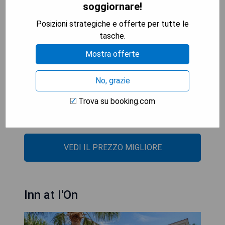
soggiornare!
internazionale di Charleston, situato a 18 km da
The Pinch Charleston; la struttura offre inoltre un
Posizioni strategiche e offerte per tutte le
servizio navetta a pagamento per l'aeroporto.
tasche.
Mostra offerte
- Apertura nel aprile del 2022
- Posizione ideale vicino ai principali punti di
No, grazie
interesse della città
- Biciclette gratuite per gli ospiti
Trova su booking.com
- Centro fitness disponibile in loco
- Servizio navetta a pagamento per l'aeroporto
VEDI IL PREZZO MIGLIORE
Inn at I'On