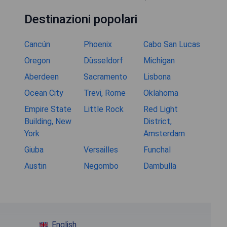
Destinazioni popolari
Cancún
Phoenix
Cabo San Lucas
Oregon
Düsseldorf
Michigan
Aberdeen
Sacramento
Lisbona
Ocean City
Trevi, Rome
Oklahoma
Empire State
Little Rock
Red Light
Building, New
District,
York
Amsterdam
Giuba
Versailles
Funchal
Austin
Negombo
Dambulla
English