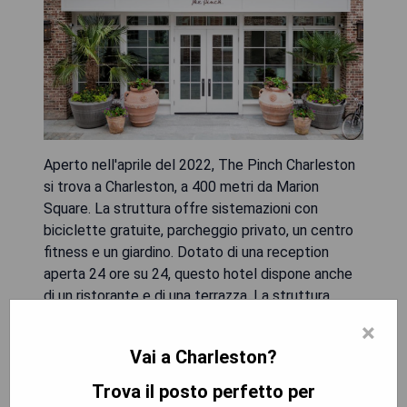
Aperto nell'aprile del 2022, The Pinch Charleston
si trova a Charleston, a 400 metri da Marion
Square. La struttura offre sistemazioni con
biciclette gratuite, parcheggio privato, un centro
fitness e un giardino. Dotato di una reception
aperta 24 ore su 24, questo hotel dispone anche
di un ristorante e di una terrazza. La struttura
dista 500 metri dal centro città e 800 metri dal
×
Charleston Museum. I punti di interesse più
Vai a Charleston?
popolari vicino all'hotel includono il South Carolina
Aquarium, il Charleston Waterfront Park e il
Trova il posto perfetto per
Cannon Park. L'aeroporto più vicino è l'aeroporto