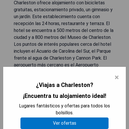
Charleston ofrece alojamiento con bicicletas
gratuitas, estacionamiento privado, un gimnasio y
un jardín. Este establecimiento cuenta con
recepción las 24 horas, restaurante y terraza. El
hotel se encuentra a 500 metros del centro de la
ciudad y a 800 metros del Museo de Charleston.
Los puntos de interés populares cerca del hotel
incluyen el Acuario de Carolina del Sur, el Parque
frente al agua de Charleston y Cannon Park. El
aeropuerto más cercano es el Aeropuerto
Internacional de Charleston, a 18 km de The Pinch
×
Charleston, y el establecimiento ofrece servicio
¿Viajas a Charleston?
de traslado al aeropuerto por un suplemento.
¡Encuentra tu alojamiento ideal!
- Excelente ubicación en el centro histórico
Lugares fantásticos y ofertas para todos los
- Servicio de recepción disponible las 24 horas
bolsillos.
- Ofrece bicicletas gratuitas para explorar la
ciudad
Ver ofertas
- Gimnasio bien equipado para mantenerse activo