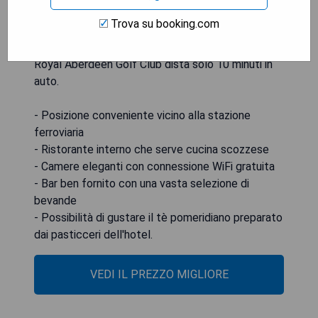
piedi dal centro di Aberdeen e a 3,2 km dal
Trova su booking.com
terminal dei traghetti di Aberdeen. È possibile
usufruire gratuitamente del parcheggio in loco e il
Royal Aberdeen Golf Club dista solo 10 minuti in
auto.
- Posizione conveniente vicino alla stazione
ferroviaria
- Ristorante interno che serve cucina scozzese
- Camere eleganti con connessione WiFi gratuita
- Bar ben fornito con una vasta selezione di
bevande
- Possibilità di gustare il tè pomeridiano preparato
dai pasticceri dell'hotel.
VEDI IL PREZZO MIGLIORE