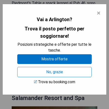
Piedmont's Table e snack leggeri al Pub 46, sono
disponibili presso il Resort Lansdowne. I Leesburg
×
Corner Premium Outlets distano 6 miglia dalla
Vai a Arlington?
struttura mentre la cantina Dry Mill Winery si
trova a 9 miglia dal resort.
Trova il posto perfetto per
soggiornare!
- Campo da golf a disposizione
- Centro benessere completo
Posizioni strategiche e offerte per tutte le
- Numerose piscine
tasche.
- Ristoranti gastronomici in loco
Mostra offerte
- Servizio Wi-Fi gratuito
No, grazie
VEDI IL PREZZO MIGLIORE
Trova su booking.com
Salamander Resort and Spa