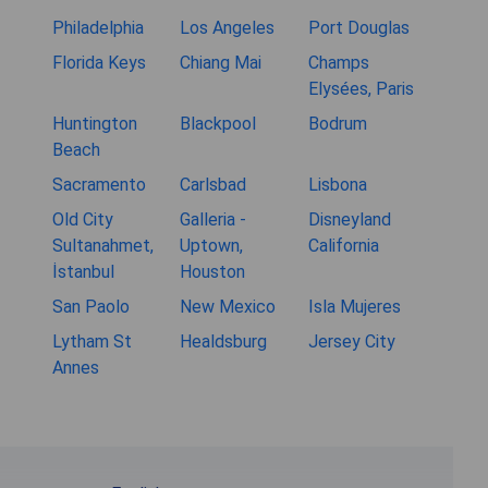
Philadelphia
Los Angeles
Port Douglas
Florida Keys
Chiang Mai
Champs
Elysées, Paris
Huntington
Blackpool
Bodrum
Beach
Sacramento
Carlsbad
Lisbona
Old City
Galleria -
Disneyland
Sultanahmet,
Uptown,
California
İstanbul
Houston
San Paolo
New Mexico
Isla Mujeres
Lytham St
Healdsburg
Jersey City
Annes