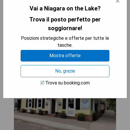
×
- 24-Stunden-Rezeption
Vai a Niagara on the Lake?
- Gut ausgestattete Grillmöglichkeiten
Trova il posto perfetto per
VEDI IL PREZZO MIGLIORE
soggiornare!
Posizioni strategiche e offerte per tutte le
tasche.
The Olde Angel Inn
Mostra offerte
No, grazie
Trova su booking.com