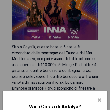
Sito a Göynük, questo hotel a 5 stelle è
circondato dalle montagne del Tauro e dal Mar
Mediterraneo, con pini e aranceti tutto intorno su
una superficie di 110.000 m². Mirage Park offre 4
piscine, un centro benessere con bagno turco,
sauna e sala vapore. Il centro benessere offre una
varietà di massaggi per il relax. Le camere
luminose di Mirage Park dispongono di finestre a
tutta altezza, cassaforte e TV LED satellitare.
×
Troverete anche aria condizionata, minibar
Vai a Costa di Antalya?
rifornito giornalmente, balcone o terrazza e bagno