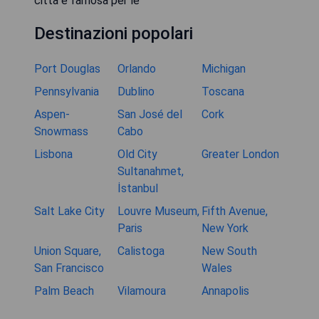
città è famosa per le
Destinazioni popolari
Port Douglas
Orlando
Michigan
Pennsylvania
Dublino
Toscana
Aspen-
San José del
Cork
Snowmass
Cabo
Lisbona
Old City
Greater London
Sultanahmet,
İstanbul
Salt Lake City
Louvre Museum,
Fifth Avenue,
Paris
New York
Union Square,
Calistoga
New South
San Francisco
Wales
Palm Beach
Vilamoura
Annapolis