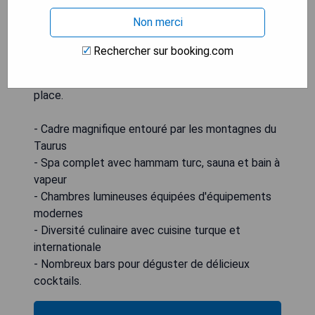
proposées aux sportifs. Un club pour enfants est
Non merci
également disponible pour les jeunes voyageurs.
Le centre-ville de Kemer n'est qu'à 6 km de
Rechercher sur booking.com
l'hôtel. L'aéroport d'Antalya se trouve à 45 km. Un
parking privé gratuit est également proposé sur
place.
- Cadre magnifique entouré par les montagnes du
Taurus
- Spa complet avec hammam turc, sauna et bain à
vapeur
- Chambres lumineuses équipées d'équipements
modernes
- Diversité culinaire avec cuisine turque et
internationale
- Nombreux bars pour déguster de délicieux
cocktails.