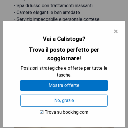
- Spa di lusso con trattamenti rilassanti
- Camere eleganti e ben arredate
- Servizio impeccabile e personale cortese
×
**Svantaggi:**
Vai a Calistoga?
- Alcune camere potrebbero risultare un po'
datate
Trova il posto perfetto per
- Il prezzo delle sistemazioni è piuttosto elevato
soggiornare!
Posizioni strategiche e offerte per tutte le
VEDI IL PREZZO MIGLIORE
tasche.
Mostra offerte
North Block Hotel
No, grazie
Trova su booking.com