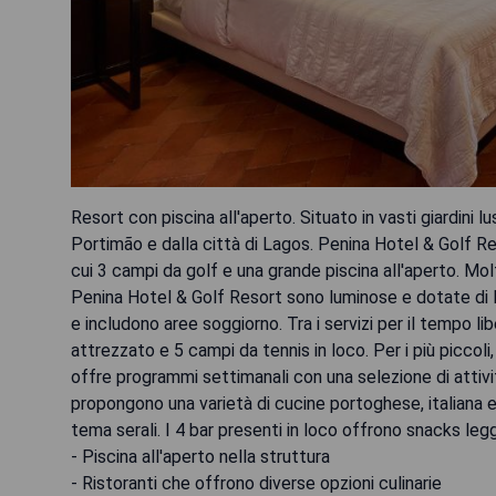
Resort con piscina all'aperto. Situato in vasti giardini 
Portimão e dalla città di Lagos. Penina Hotel & Golf Res
cui 3 campi da golf e una grande piscina all'aperto. Mo
Penina Hotel & Golf Resort sono luminose e dotate di le
e includono aree soggiorno. Tra i servizi per il tempo l
attrezzato e 5 campi da tennis in loco. Per i più piccol
offre programmi settimanali con una selezione di attività
propongono una varietà di cucine portoghese, italiana e
tema serali. I 4 bar presenti in loco offrono snacks legge
- Piscina all'aperto nella struttura
- Ristoranti che offrono diverse opzioni culinarie