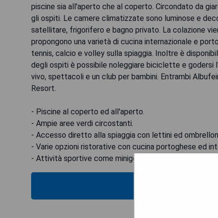
piscine sia all'aperto che al coperto. Circondato da giardi
gli ospiti. Le camere climatizzate sono luminose e dec
satellitare, frigorifero e bagno privato. La colazione vie
propongono una varietà di cucina internazionale e porto
tennis, calcio e volley sulla spiaggia. Inoltre è disponi
degli ospiti è possibile noleggiare biciclette e godersi 
vivo, spettacoli e un club per bambini. Entrambi Albufei
Resort.
- Piscine al coperto ed all'aperto.
- Ampie aree verdi circostanti.
- Accesso diretto alla spiaggia con lettini ed ombrelloni
- Varie opzioni ristorative con cucina portoghese ed int
- Attività sportive come minigolf, tennis e calcio disponi
VEDI IL