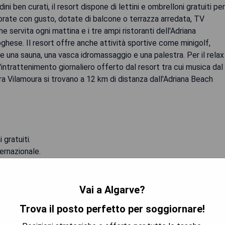
ni ben curati, il resort dispone di lettini e ombrelloni gratuiti per
orate con gusto, dotate di balcone o terrazza arredata, TV
ne servita ogni mattina e i tre ampi ristoranti dell'Adriana
ghese. Il resort offre anche attività sportive come minigolf,
bile una sauna, una vasca idromassaggio e una palestra. Per il relax
l'intrattenimento giornaliero offerto dal resort tra cui musica dal
ra Vilamoura si trovano a 12 km di distanza dall'Adriana Beach
 gratuiti.
ernazionale.
bili sul posto.
Vai a Algarve?
 PREZZO MIGLIORE
Trova il posto perfetto per soggiornare!