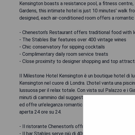
Kensington boasts a resistance pool, a fitness centre,
Gardens, this intimate hotel is just 10 minutes' walk fr
designed, each air-conditioned room offers a romantic
- Cheneston's Restaurant offers traditional food with 
- The Stables Bar features over 400 vintage wines
- Chic conservatory for sipping cocktails
- Complimentary daily room service treats
- Close proximity to designer shopping and top attract
Il Milestone Hotel Kensington è un boutique hotel di lus
Kensington nel cuore di Londra. L'hotel vanta una pisci
lussuosa per il relax totale. Con vista sul Palazzo e i Gi
minuti di cammino dal suggestivo Hyde Park e dalla Roy
ed offre un'eleganza romantica oltre ad essere dotata 
aperta 24 ore su 24.
- Il ristorante Cheneston's offre piatti tradizionali prep
- Il bar Stables serve più di 400 vini d'epoca.