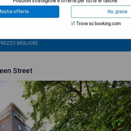
Posizioni strategiche e offerte per tutte le tasche.
ostra offerte
No, grazie
on piccoli trattamenti come dolcetti, biscotti fatti in casa,
Trova su booking.com
useum.
 PREZZO MIGLIORE
een Street