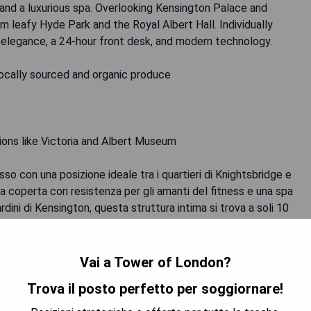
 and a luxurious spa. Overlooking Kensington Palace and
om leafy Hyde Park and the Royal Albert Hall. Individually
 elegance, a 24-hour front desk, and modern technology.
locally sourced and organic produce
ions like Victoria and Albert Museum
so con una posizione ideale tra i quartieri di Knightsbridge e
na coperta con resistenza per gli amanti del fitness e una spa
ardini di Kensington, questa struttura intima si trova a soli 10
al Albert Hall. Ogni camera climatizzata è unica nel suo design
di tecnologie moderne come l'aria condizionata e la reception
Vai a Tower of London?
Trova il posto perfetto per soggiornare!
arati con prodotti locali biologici quando possibile.