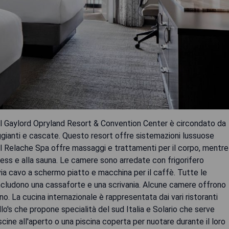
 il Gaylord Opryland Resort & Convention Center è circondato da
erpeggianti e cascate. Questo resort offre sistemazioni lussuose
. Il Relache Spa offre massaggi e trattamenti per il corpo, mentre
itness e alla sauna. Le camere sono arredate con frigorifero
via cavo a schermo piatto e macchina per il caffè. Tutte le
ncludono una cassaforte e una scrivania. Alcune camere offrono
o. La cucina internazionale è rappresentata dai vari ristoranti
llo's che propone specialità del sud Italia e Solario che serve
scine all'aperto o una piscina coperta per nuotare durante il loro