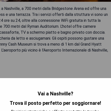
va a Nashville, a 700 metri dalla Bridgestone Arena ed offre una
ss e una terrazza. Tra i servizi offerti dalla struttura vi sono un
24 ore su 24, oltre alla connessione WiFi gratuita in tutta la
à e 700 metri dal Ryman Auditorium. L'hotel offre camere
, cassaforte, TV a schermo piatto e bagno privato con doccia.
cheria da letto e asciugamani. Gli ospiti possono gustare una
 Johnny Cash Museum si trova a meno di 1 km dal Grand Hyatt
 L'aeroporto più vicino è l'Aeroporto Internazionale di Nashville,
Vai a Nashville?
Trova il posto perfetto per soggiornare!
 PREZZO MIGLIORE