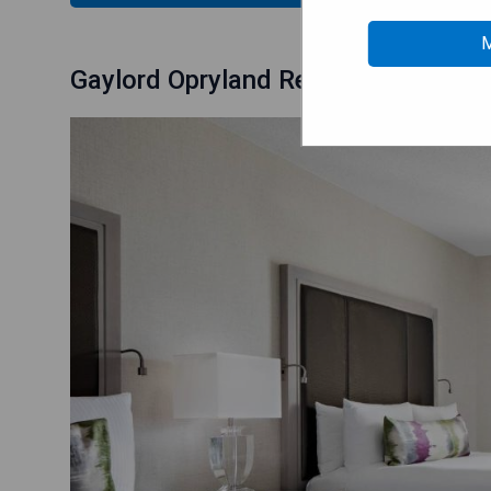
M
Gaylord Opryland Resort & Convent