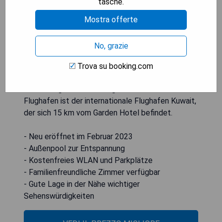
tasche.
Rezeption und bietet Familienzimmer an. Jedes
Zimmer im Garden Hotel ist klimatisiert und
Mostra offerte
verfügt über einen Balkon sowie einen
Flachbildfernseher. Die Unterkunft liegt 1,6 km
No, grazie
von der Kuwait University und 6,4 km vom Al Fanar
Complex entfernt. Marina Crescent ist 6,7 km
Trova su booking.com
entfernt, während das City Centre Salmiya in einer
Entfernung von 7,5 km liegt. Der nächste
Flughafen ist der internationale Flughafen Kuwait,
der sich 15 km vom Garden Hotel befindet.
- Neu eröffnet im Februar 2023
- Außenpool zur Entspannung
- Kostenfreies WLAN und Parkplätze
- Familienfreundliche Zimmer verfügbar
- Gute Lage in der Nähe wichtiger
Sehenswürdigkeiten