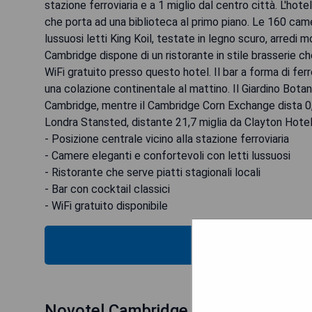
stazione ferroviaria e a 1 miglio dal centro città. L'ho
che porta ad una biblioteca al primo piano. Le 160 cam
lussuosi letti King Koil, testate in legno scuro, arredi m
Cambridge dispone di un ristorante in stile brasserie che 
WiFi gratuito presso questo hotel. Il bar a forma di ferr
una colazione continentale al mattino. Il Giardino Botan
Cambridge, mentre il Cambridge Corn Exchange dista 0,9 m
Londra Stansted, distante 21,7 miglia da Clayton Hotel
- Posizione centrale vicino alla stazione ferroviaria
- Camere eleganti e confortevoli con letti lussuosi
- Ristorante che serve piatti stagionali locali
- Bar con cocktail classici
- WiFi gratuito disponibile
VEDI IL
Novotel Cambridge North