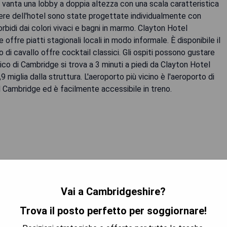
tel vanta una lobby a doppia altezza con una scala caratteristica
ere dell'hotel sono state progettate individualmente con
orbidi dai colori vivaci e bagni in marmo. Clayton Hotel
offre piatti stagionali locali in modo informale. È disponibile il
o di cavallo offre cocktail classici. Gli ospiti possono gustare
ico di Cambridge si trova a 3 minuti a piedi da Clayton Hotel
iglia dalla struttura. L'aeroporto più vicino è l'aeroporto di
 Cambridge ed è facilmente accessibile in treno.
 PREZZO MIGLIORE
Vai a Cambridgeshire?
Trova il posto perfetto per soggiornare!