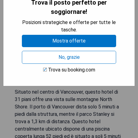
Downtown Hotel
Trova il posto perfetto per
soggiornare!
Posizioni strategiche e offerte per tutte le
tasche.
Mostra offerte
No, grazie
Trova su booking.com
Situato nel centro di Vancouver, questo hotel di
31 piani offre una vista sulle montagne North
Shore. Il porto di Vancouver dista solo 5 minuti a
piedi dalla struttura, mentre il parco Stanley si
trova a 1,3 km di distanza. Questo hotel
centralmente ubicato dispone di una piscina
coperta lunga 52 piedi ed è situato a soli 5 minuti