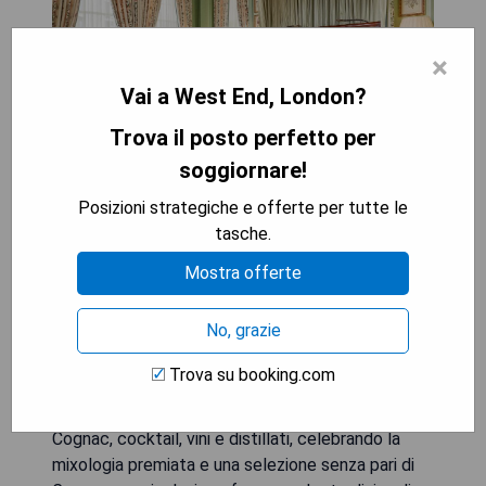
×
Vai a West End, London?
Trova il posto perfetto per
soggiornare!
Questo hotel a 5 stelle si trova a Knightsbridge,
Posizioni strategiche e offerte per tutte le
Londra e si affaccia su Hyde Park. Dispone di
tasche.
lussuose camere climatizzate e offre un servizio
Mostra offerte
di maggiordomo personale, WiFi gratuito e un
tablet in camera. Inoltre, gli ospiti di questo hotel
No, grazie
hanno accesso gratuito al The Lanesborough,
Oetker Collection Club & Spa, che include
Trova su booking.com
strutture per il fitness, il benessere e la spa. Il Bar
della Biblioteca è sede di una vasta selezione di
Cognac, cocktail, vini e distillati, celebrando la
mixologia premiata e una selezione senza pari di