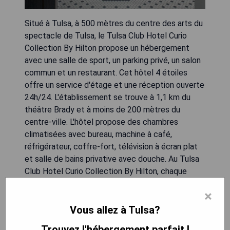
Situé à Tulsa, à 500 mètres du centre des arts du
spectacle de Tulsa, le Tulsa Club Hotel Curio
Collection By Hilton propose un hébergement
avec une salle de sport, un parking privé, un salon
commun et un restaurant. Cet hôtel 4 étoiles
offre un service d'étage et une réception ouverte
24h/24. L'établissement se trouve à 1,1 km du
théâtre Brady et à moins de 200 mètres du
centre-ville. L'hôtel propose des chambres
climatisées avec bureau, machine à café,
réfrigérateur, coffre-fort, télévision à écran plat
et salle de bains privative avec douche. Au Tulsa
Club Hotel Curio Collection By Hilton, chaque
chambre est équipée de linge de lit et de
×
serviettes. Les clients pourront déguster un
petit-déjeuner américain ou à la carte sur place.
Vous allez à Tulsa?
Ils pourront également profiter du centre
Trouvez l'hébergement parfait !