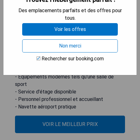
d'affaires ou se détendre au bar. L'université
d'État d'Oklahoma se trouve à 1,9 km du Tulsa
Des emplacements parfaits et des offres pour
Club Hotel Curio Collection By Hilton tandis que le
tous.
stade Hurricane Soccer & Track est accessible à
Voir les offres
3,5 km. L'aéroport le plus proche est celui de
Tulsa International situé à 11 km et
Non merci
l'établissement propose un service de navette
aéroport payant.
Rechercher sur booking.com
- Emplacement central dans le centre-ville
- Équipements modernes tels qu'une salle de
sport
- Service d'étage disponible
- Personnel professionnel et accueillant
- Navette aéroport pratique
VOIR LE MEILLEUR PRIX