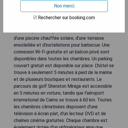
Non merci
Rechercher sur booking.com
Situé à seulement 5 minutes à pied de la plage
Four Mile, The Newport on Macrossan dispose
d'une piscine chauffée solaire, d'une terrasse
ensoleillée et d'installations pour barbecue. Une
connexion Wi-Fi gratuite et un balcon privé sont
disponibles dans toutes les chambres. Un parking
couvert gratuit est disponible sur place. L'hôtel se
trouve à seulement 5 minutes à pied de la marina
et de plusieurs boutiques et restaurants. Le
parcours de golf Sheraton Mirage est accessible
en 5 minutes en voiture, tandis que l'aéroport
international de Cairns se trouve à 60 km. Toutes
les chambres climatisées disposent d'une
télévision à écran plat, d'un lecteur DVD et de
chaînes cinéma gratuites. Chaque chambre est
également dotée d'un réfrigérateur ainsi que