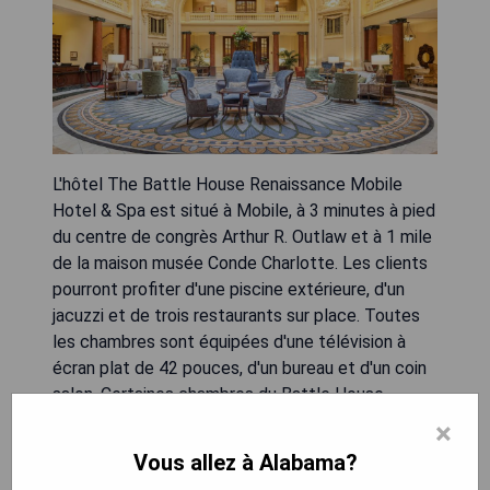
L'hôtel The Battle House Renaissance Mobile
Hotel & Spa est situé à Mobile, à 3 minutes à pied
du centre de congrès Arthur R. Outlaw et à 1 mile
de la maison musée Conde Charlotte. Les clients
pourront profiter d'une piscine extérieure, d'un
jacuzzi et de trois restaurants sur place. Toutes
les chambres sont équipées d'une télévision à
écran plat de 42 pouces, d'un bureau et d'un coin
salon. Certaines chambres du Battle House
Renaissance Mobile Hotel and Spa comprennent
×
une cheminée. L'accès au Wi-Fi gratuit, à un centre
Vous allez à Alabama?
de fitness et à un centre d'affaires est offert à