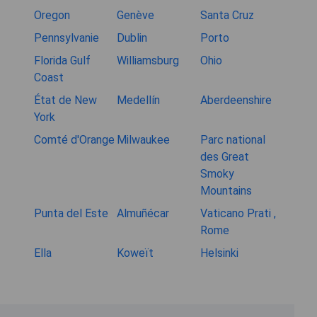
Oregon
Genève
Santa Cruz
Pennsylvanie
Dublin
Porto
Florida Gulf
Williamsburg
Ohio
Coast
État de New
Medellín
Aberdeenshire
York
Comté d'Orange
Milwaukee
Parc national
des Great
Smoky
Mountains
Punta del Este
Almuñécar
Vaticano Prati ,
Rome
Ella
Koweït
Helsinki