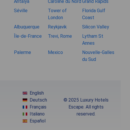
Antalya
Caroline du Nord
Grand Rapids
Séville
Tower of
Florida Gulf
London
Coast
Albuquerque
Reykjavik
Silicon Valley
Île-de-France
Trevi, Rome
Lytham St
Annes
Palerme
Mexico
Nouvelle-Galles
du Sud
English
Deutsch
© 2025 Luxury Hotels
Français
Escape. All rights
Italiano
reserved.
Español