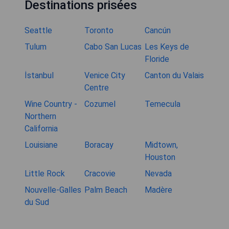
Destinations prisées
Seattle
Toronto
Cancún
Tulum
Cabo San Lucas
Les Keys de
Floride
İstanbul
Venice City
Canton du Valais
Centre
Wine Country -
Cozumel
Temecula
Northern
California
Louisiane
Boracay
Midtown,
Houston
Little Rock
Cracovie
Nevada
Nouvelle-Galles
Palm Beach
Madère
du Sud