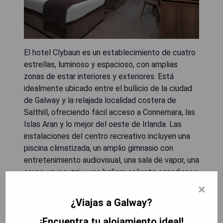
El hotel Clybaun es un establecimiento de cuatro
estrellas, luminoso y espacioso, con amplias
zonas de estar interiores y exteriores. Está
idealmente ubicado entre el bullicio de la ciudad
de Galway y la relajada localidad costera de
Salthill, ofreciendo fácil acceso a Connemara, las
Islas Aran y lo mejor del oeste de Irlanda. Las
instalaciones del centro recreativo incluyen una
piscina climatizada, un amplio gimnasio con
entretenimiento audiovisual, una sala de vapor, una
sauna, un jacuzzi y una bañera caliente canadiense
al aire libre. Disfrute de una copa tranquila en el
×
bar y bistró O'Gorman's o pase el rato con amigos
¿Viajas a Galway?
en la relajante zona ajardinada. También hay
actividades para adultos y niños. La clínica de
¡Encuentra tu alojamiento ideal!