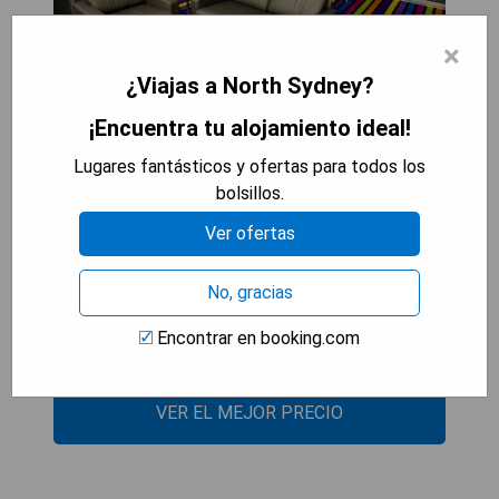
×
¿Viajas a North Sydney?
¡Encuentra tu alojamiento ideal!
Pros:
- Ubicación conveniente en North Sydney
Lugares fantásticos y ofertas para todos los
- Amplias habitaciones y residencias de lujo
bolsillos.
- Diseño moderno y elegante
Ver ofertas
- Excelente servicio al cliente
No, gracias
Cons:
- Precios altos
Encontrar en booking.com
- Puede haber ruido del tráfico
VER EL MEJOR PRECIO