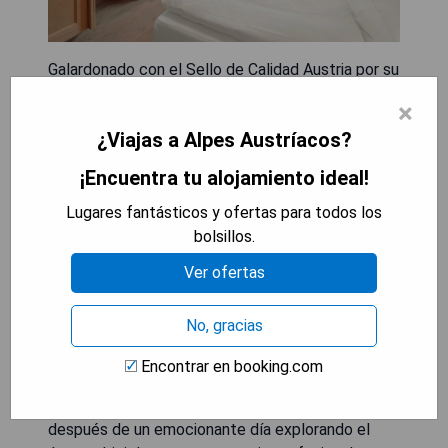
Galardonado con el Sello de Calidad Austria por su
excelente calidad de servicio en la industria
×
hotelera, este hotel familiar de bienestar asegura
¿Viajas a Alpes Austríacos?
una estancia inolvidable para ti y tu familia. El
personal amable y un ambiente agradable,
¡Encuentra tu alojamiento ideal!
combinado con instalaciones de ocio únicas, te
Lugares fantásticos y ofertas para todos los
esperan en el Hotel Edelweiss. Ubicado en un
bolsillos.
valle soleado cerca del complejo de esquí
Großarl, el hotel cuenta con una de las piscinas
Ver ofertas
cubiertas más grandes de la región. Relájate en la
amplia zona wellness o date un capricho
No, gracias
desayunando en la habitación. Los niños pueden
divertirse en el parque infantil o jugar una partida
Encontrar en booking.com
de ping-pong mientras los padres disfrutan del té
por la tarde en la terraza. Date un capricho,
después de un emocionante día explorando el