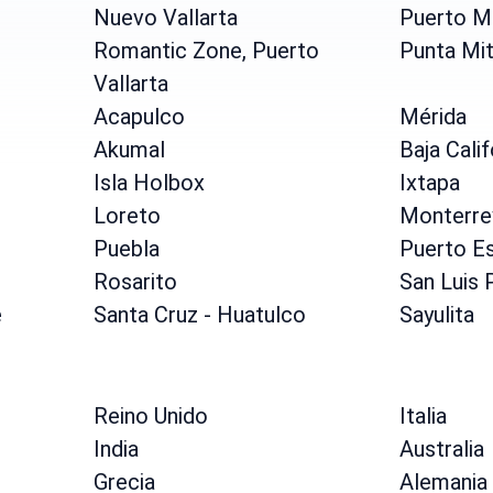
Nuevo Vallarta
Puerto M
Romantic Zone, Puerto
Punta Mi
Vallarta
Acapulco
Mérida
Akumal
Baja Calif
Isla Holbox
Ixtapa
Loreto
Monterre
Puebla
Puerto E
Rosarito
San Luis 
e
Santa Cruz - Huatulco
Sayulita
Reino Unido
Italia
India
Australia
Grecia
Alemania