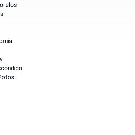
orelos
ta
ornia
y
scondido
Potosí