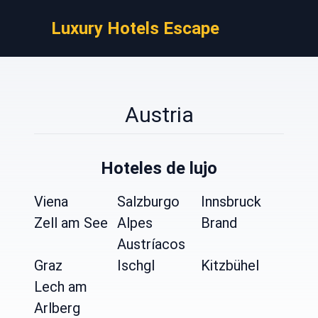
Luxury Hotels Escape
Austria
Hoteles de lujo
Viena
Salzburgo
Innsbruck
Zell am See
Alpes
Brand
Austríacos
Graz
Ischgl
Kitzbühel
Lech am
Arlberg