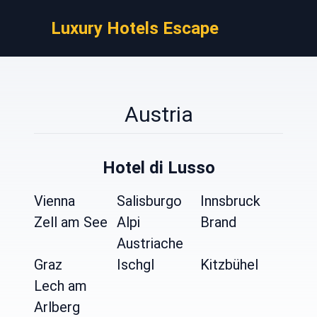
Luxury Hotels Escape
Austria
Hotel di Lusso
Vienna
Salisburgo
Innsbruck
Zell am See
Alpi
Brand
Austriache
Graz
Ischgl
Kitzbühel
Lech am
Arlberg