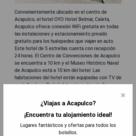
Convenientemente ubicado en el centro de
Acapulco, el hotel OYO Hotel Belmar, Caleta,
Acapulco ofrece conexión WiFi gratuita en todas
las instalaciones y estacionamiento privado
gratuito para los huéspedes que viajan en auto.
Este hotel de 5 estrellas cuenta con recepción
24 horas. El Centro de Convenciones de Acapulco
se encuentra a 10 km y el Museo Histórico Naval
de Acapulco está a 10 km del hotel. Las
habitaciones del hotel están equipadas con TV de
pantalla plana. Cada habitación incluye baño
privado con bañera o ducha y artículos de tocador
×
gratuitos. La playa Caleta y Caletilla se encuentra
¿Viajas a Acapulco?
a 300 metros del OYO Hotel Belmar, Caleta,
¡Encuentra tu alojamiento ideal!
Acapulco, mientras que la playa Manzanillo está a
2.7 km. El aeropuerto más cercano es el
Lugares fantásticos y ofertas para todos los
Aeropuerto Internacional General Juan N Alvarez,
bolsillos.
situado a 28 km del alojamiento.