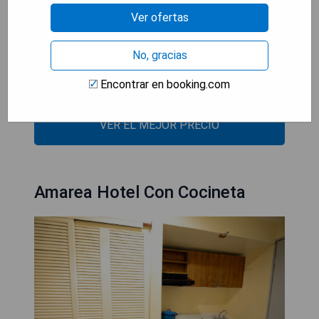
Ver ofertas
- Ubicación céntrica en Acapulco
- Conexión WiFi gratuita
No, gracias
- Estacionamiento privado gratuito
Encontrar en booking.com
- Recepción abierta las 24 horas
VER EL MEJOR PRECIO
Amarea Hotel Con Cocineta