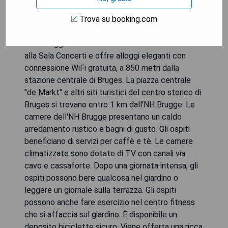
Trova su booking.com
L'NH Brugge si trova in un ex monastero di fronte
alla Sala Concerti e offre alloggi eleganti con
connessione WiFi gratuita, a 850 metri dalla
stazione centrale di Bruges. La piazza centrale
"de Markt" e altri siti turistici del centro storico di
Bruges si trovano entro 1 km dall'NH Brugge. Le
camere dell'NH Brugge presentano un caldo
arredamento rustico e bagni di gusto. Gli ospiti
beneficiano di servizi per caffè e tè. Le camere
climatizzate sono dotate di TV con canali via
cavo e cassaforte. Dopo una giornata intensa, gli
ospiti possono bere qualcosa nel giardino o
leggere un giornale sulla terrazza. Gli ospiti
possono anche fare esercizio nel centro fitness
che si affaccia sul giardino. È disponibile un
deposito biciclette sicuro. Viene offerta una ricca