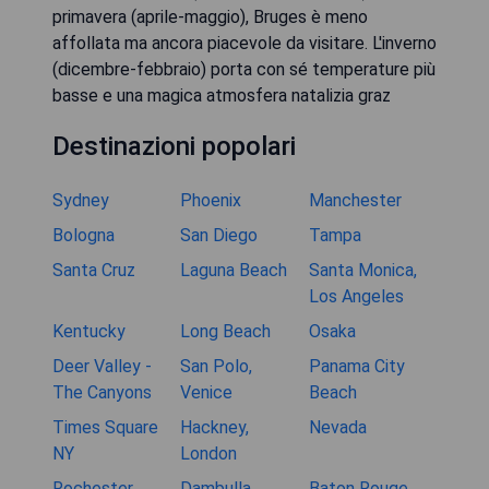
primavera (aprile-maggio), Bruges è meno
affollata ma ancora piacevole da visitare. L'inverno
(dicembre-febbraio) porta con sé temperature più
basse e una magica atmosfera natalizia graz
Destinazioni popolari
Sydney
Phoenix
Manchester
Bologna
San Diego
Tampa
Santa Cruz
Laguna Beach
Santa Monica,
Los Angeles
Kentucky
Long Beach
Osaka
Deer Valley -
San Polo,
Panama City
The Canyons
Venice
Beach
Times Square
Hackney,
Nevada
NY
London
Rochester
Dambulla
Baton Rouge