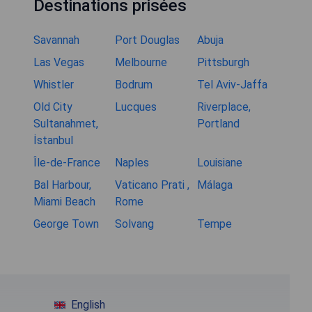
Destinations prisées
Savannah
Port Douglas
Abuja
Las Vegas
Melbourne
Pittsburgh
Whistler
Bodrum
Tel Aviv-Jaffa
Old City
Lucques
Riverplace,
Sultanahmet,
Portland
İstanbul
Île-de-France
Naples
Louisiane
Bal Harbour,
Vaticano Prati ,
Málaga
Miami Beach
Rome
George Town
Solvang
Tempe
English