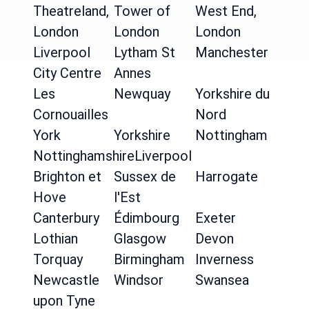
Theatreland,
Tower of
West End,
London
London
London
Liverpool
Lytham St
Manchester
City Centre
Annes
Les
Newquay
Yorkshire du
Cornouailles
Nord
York
Yorkshire
Nottingham
Nottinghamshire
Liverpool
Brighton et
Sussex de
Harrogate
Hove
l'Est
Canterbury
Édimbourg
Exeter
Lothian
Glasgow
Devon
Torquay
Birmingham
Inverness
Newcastle
Windsor
Swansea
upon Tyne