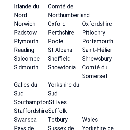
Irlande du
Comté de
Nord
Northumberland
Norwich
Oxford
Oxfordshire
Padstow
Perthshire
Pitlochry
Plymouth
Poole
Portsmouth
Reading
St Albans
Saint-Hélier
Salcombe
Sheffield
Shrewsbury
Sidmouth
Snowdonia
Comté du
Somerset
Galles du
Yorkshire du
Sud
Sud
Southampton
St Ives
Staffordshire
Suffolk
Swansea
Tetbury
Wales
Pays de
Sussex de
Yorkshire de