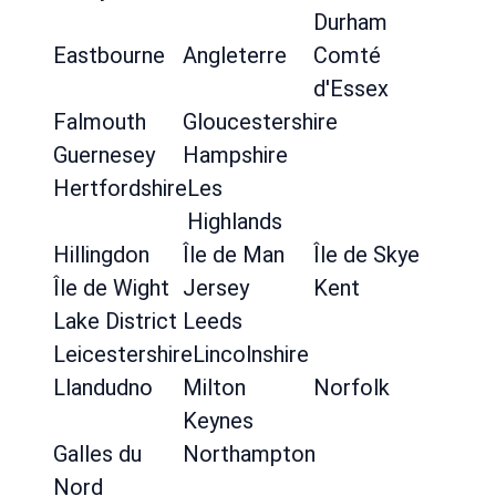
Durham
Eastbourne
Angleterre
Comté
d'Essex
Falmouth
Gloucestershire
Guernesey
Hampshire
Hertfordshire
Les
Highlands
Hillingdon
Île de Man
Île de Skye
Île de Wight
Jersey
Kent
Lake District
Leeds
Leicestershire
Lincolnshire
Llandudno
Milton
Norfolk
Keynes
Galles du
Northampton
Nord