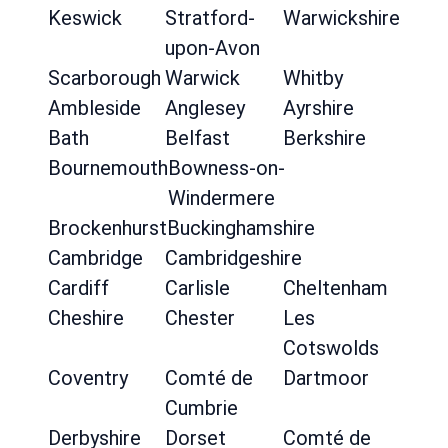
Keswick
Stratford-
Warwickshire
upon-Avon
Scarborough
Warwick
Whitby
Ambleside
Anglesey
Ayrshire
Bath
Belfast
Berkshire
Bournemouth
Bowness-on-
Windermere
Brockenhurst
Buckinghamshire
Cambridge
Cambridgeshire
Cardiff
Carlisle
Cheltenham
Cheshire
Chester
Les
Cotswolds
Coventry
Comté de
Dartmoor
Cumbrie
Derbyshire
Dorset
Comté de