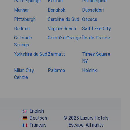
Palm Springs
Boston
Philadelphie
Munnar
Bangkok
Düsseldorf
Pittsburgh
Caroline du Sud
Oaxaca
Bodrum
Virginia Beach
Salt Lake City
Colorado
Comté d'Orange
Île-de-France
Springs
Yorkshire du Sud
Zermatt
Times Square
NY
Milan City
Palerme
Helsinki
Centre
English
Deutsch
© 2025 Luxury Hotels
Français
Escape. All rights