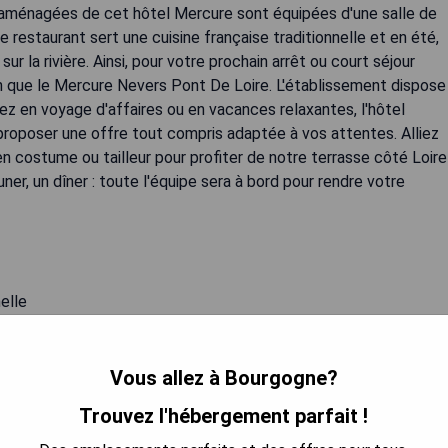
n aménagées de cet hôtel Mercure sont équipées d'une salle de
Le restaurant sert une cuisine française traditionnelle et en été,
r la rivière. Ainsi, pour votre prochain arrêt ou court séjour
n que le Mercure Nevers Pont De Loire. L'établissement dispose
yez en voyage d'affaires ou en vacances relaxantes, l'hôtel
roposer une offre tout compris adaptée à vos attentes. Alliez
en costume ou tailleur pour profiter de notre terrasse côté Loire
uner, un dîner : toute l'équipe sera à bord pour rendre votre
elle
tre servis en été
Vous allez à Bourgogne?
E MEILLEUR PRIX
Trouvez l'hébergement parfait !