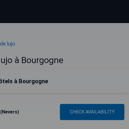
de lujo
lujo à Bourgogne
hôtels à Bourgogne
 (Nevers)
CHECK AVAILABILITY