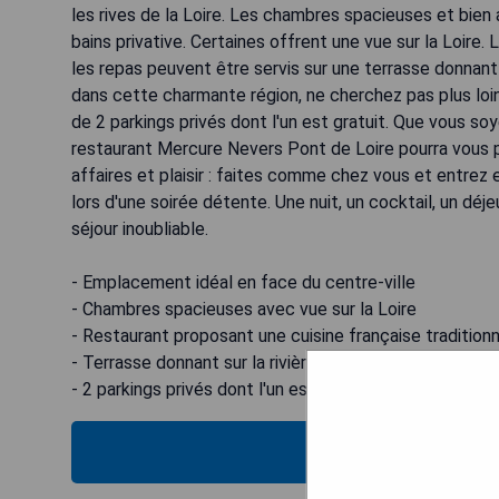
les rives de la Loire. Les chambres spacieuses et bie
bains privative. Certaines offrent une vue sur la Loire. 
les repas peuvent être servis sur une terrasse donnant su
dans cette charmante région, ne cherchez pas plus loi
de 2 parkings privés dont l'un est gratuit. Que vous so
restaurant Mercure Nevers Pont de Loire pourra vous p
affaires et plaisir : faites comme chez vous et entrez 
lors d'une soirée détente. Une nuit, un cocktail, un déje
séjour inoubliable.
- Emplacement idéal en face du centre-ville
- Chambres spacieuses avec vue sur la Loire
- Restaurant proposant une cuisine française traditionn
- Terrasse donnant sur la rivière où les repas peuvent ê
- 2 parkings privés dont l'un est gratuit
VOIR L