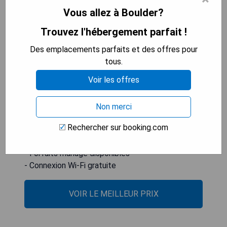
Vous allez à Boulder?
Situé au cœur de Boulder, Colorado, l'Hotel
Trouvez l'hébergement parfait !
Boulderado allie un décor victorien à des
commodités modernes et se trouve à 5 minutes
Des emplacements parfaits et des offres pour
de marche du Pearl Street Mall. L'établissement
tous.
propose deux restaurants sur place, ainsi qu'un bar
Voir les offres
et des forfaits pour les mariages. Une connexion
Wi-Fi gratuite est également disponible.
Non merci
- Emplacement central proche des attractions
Rechercher sur booking.com
- Décor historique avec modernité
- Deux restaurants et un bar sur place
- Forfaits mariage disponibles
- Connexion Wi-Fi gratuite
VOIR LE MEILLEUR PRIX