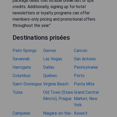
package deals that include breakfast or spa
credits. Additionally, signing up for hotel
newsletters or loyalty programs can offer
members-only pricing and promotional offers
throughout the year."
Destinations prisées
Palm Springs
Denver
Cancún
Savannah
Las Vegas
San Antonio
Harrogate
Dallas
Pennsylvanie
Columbus
Québec
Porto
Saint-Domingue
Virginia Beach
Punta Mita
Tulsa
Old Town (Stare
Grand Central
Mesto), Prague
Market, New
York
Campanie
Niagara-on-the-
Koweït