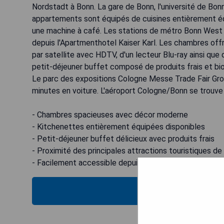
Nordstadt à Bonn. La gare de Bonn, l'université de Bon
appartements sont équipés de cuisines entièrement équ
une machine à café. Les stations de métro Bonn West 
depuis l'Apartmenthotel Kaiser Karl. Les chambres off
par satellite avec HDTV, d'un lecteur Blu-ray ainsi que
petit-déjeuner buffet composé de produits frais et bio
Le parc des expositions Cologne Messe Trade Fair Groun
minutes en voiture. L'aéroport Cologne/Bonn se trouve 
- Chambres spacieuses avec décor moderne
- Kitchenettes entièrement équipées disponibles
- Petit-déjeuner buffet délicieux avec produits frais
- Proximité des principales attractions touristiques d
- Facilement accessible depuis l'aéroport Cologne/Bo
VOIR L