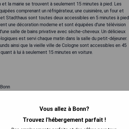
n et la mairie se trouvent à seulement 15 minutes à pied. Les
ipées comprenant un réfrigérateur, une cuisinière, un four et
et Stadthaus sont toutes deux accessibles en 5 minutes à pied
rent une décoration moderne et sont équipées d'une télévision
 d'une salle de bains privative avec sèche-cheveux. Un délicieux
logiques est servi chaque matin dans la salle du petit-déjeuner.
ds ainsi que la vieille ville de Cologne sont accessibles en 45
quant à lui à seulement 15 minutes en voiture.
e Bonn
nn
Vous allez à Bonn?
E MEILLEUR PRIX
Trouvez l'hébergement parfait !