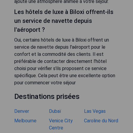
ajoute une atmosphère animée à votre séjour.
Les hôtels de luxe à Biloxi offrent-ils
un service de navette depuis
l'aéroport ?
Oui, certains hôtels de luxe à Biloxi offrent un
service de navette depuis l'aéroport pour le
confort et la commodité des clients. Il est
préférable de contacter directement l'hôtel
choisi pour vérifier s'ils proposent ce service
spécifique. Cela peut être une excellente option
pour commencer votre séjour
Destinations prisées
Denver
Dubaï
Las Vegas
Melbourne
Venice City
Caroline du Nord
Centre