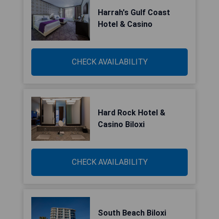
Harrah's Gulf Coast
Hotel & Casino
CHECK AVAILABILITY
Hard Rock Hotel &
Casino Biloxi
CHECK AVAILABILITY
South Beach Biloxi