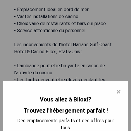
- Emplacement idéal en bord de mer
- Vastes installations de casino
- Choix varié de restaurants et bars sur place
- Service attentionné du personnel
Les inconvénients de l'hôtel Harrah's Gulf Coast
Hotel & Casino Biloxi, États-Unis :
- L'ambiance peut être bruyante en raison de
l'activité du casino
- Les tarifs peuvent être élevés pendant les
périodes touristiques
×
Vous allez à Biloxi?
VOIR LE MEILLEUR PRIX
Trouvez l'hébergement parfait !
Des emplacements parfaits et des offres pour
tous.
Hard Rock Hotel & Casino Biloxi