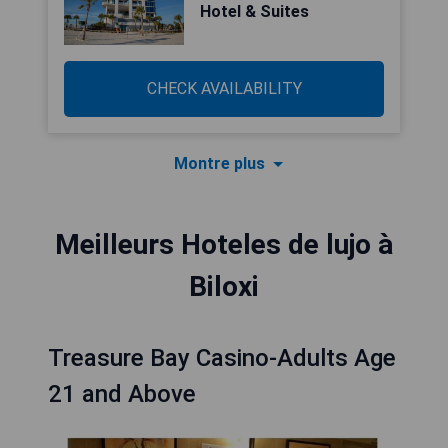
Hotel & Suites
CHECK AVAILABILITY
Montre plus
Meilleurs Hoteles de lujo à
Biloxi
Treasure Bay Casino-Adults Age
21 and Above