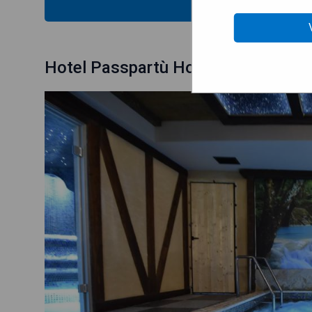
VOIR L
Hotel Passpartù Home Garni