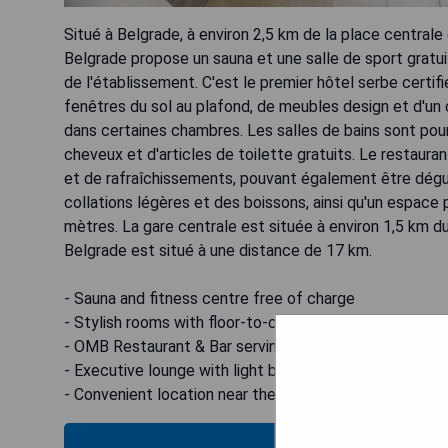
Situé à Belgrade, à environ 2,5 km de la place centrale 
Belgrade propose un sauna et une salle de sport gratui
de l'établissement. C'est le premier hôtel serbe cert
fenêtres du sol au plafond, de meubles design et d'un 
dans certaines chambres. Les salles de bains sont pour
cheveux et d'articles de toilette gratuits. Le restaur
et de rafraîchissements, pouvant également être dégus
collations légères et des boissons, ainsi qu'un espace p
mètres. La gare centrale est située à environ 1,5 km du
Belgrade est situé à une distance de 17 km.
- Sauna and fitness centre free of charge
- Stylish rooms with floor-to-ceiling windows and desig
- OMB Restaurant & Bar serving Balkan specialties
- Executive lounge with light bites and drinks
- Convenient location near the central square and airpo