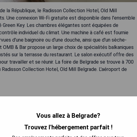
de la République, le Radisson Collection Hotel, Old Mill
ts. Une connexion Wi-Fi gratuite est disponible dans l'ensemble
ifié Green Key. Les chambres élégantes sont équipées de
contrôle individuel du climat. Une machine à café est fournie
vues d'une baignoire ou d'une douche, ainsi que d'un sèche-
ant OMB & Bar propose un large choix de spécialités balkaniques
tés sur la terrasse du restaurant. Le salon exécutif offre des
our travailler et se réunir. La foire de Belgrade se trouve à 700
 Radisson Collection Hotel, Old Mill Belgrade. L'aéroport de
ner furniture
Vous allez à Belgrade?
rt
Trouvez l'hébergement parfait !