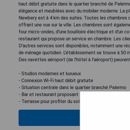
haut débit gratuite dans le quartier branché de Pale
élégance et meublées avec du mobilier moderne. La pla
Newbery est à 4 km des suites. Toutes les chambres di
offrant une vue sur la ville. Les chambres sont égalem
four micro-ondes, d'une bouilloire électrique et d'un c
restaurant qui propose un service en chambre. Les clien
D'autres services sont disponibles, notamment une réc
de ménage quotidien. L'établissement se trouve à 50 m
Des navettes aéroport (de l'hôtel à l'aéroport) peuve
- Studios modernes et luxueux
- Connexion Wi-Fi haut débit gratuite
- Situation centrale dans le quartier branché Palermo
- Bar et restaurant proposant un service en chambre
- Terrasse pour profiter du soleil
VOIR L