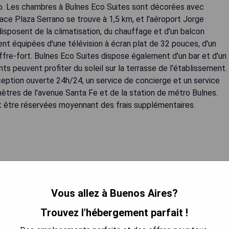
rmo. Les chambres à Bulnes Eco Suites sont décorées avec
ce Plaza Serrano se trouve à 1,5 km, et l'aéroport Jorge
sposent de la climatisation, du chauffage et d'un balcon
ent équipées d'une télévision à écran plat de 32 pouces, d'un
offre-fort. Bulnes Eco Suites dispose également d'un bar et d'un
ts peuvent profiter du soleil sur la terrasse de l'établissement.
eption ouverte 24h/24, un service de concierge et un service
ètres de l'avenue Santa Fe et de la station de métro Bulnes.
nt être réservées moyennant des frais supplémentaires.
Vous allez à Buenos Aires?
E MEILLEUR PRIX
Trouvez l'hébergement parfait !