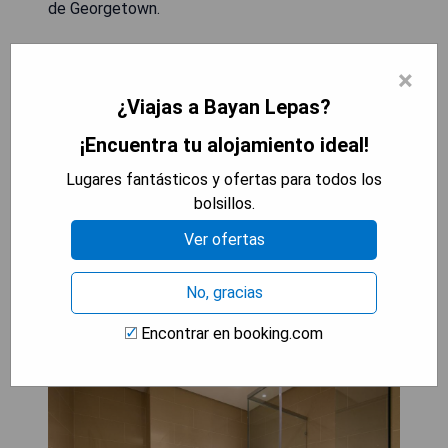
de Georgetown.
- Proximidad al aeropuerto.
×
- Piscina exterior.
¿Viajas a Bayan Lepas?
- Spa disponible para los huéspedes.
- Variedad gastronómica en el restaurante.
¡Encuentra tu alojamiento ideal!
- Cercanía a centros comerciales.
Lugares fantásticos y ofertas para todos los
bolsillos.
VER EL MEJOR PRECIO
Ver ofertas
No, gracias
Olive Tree Hotel Penang (Bayan
Encontrar en booking.com
Lepas)