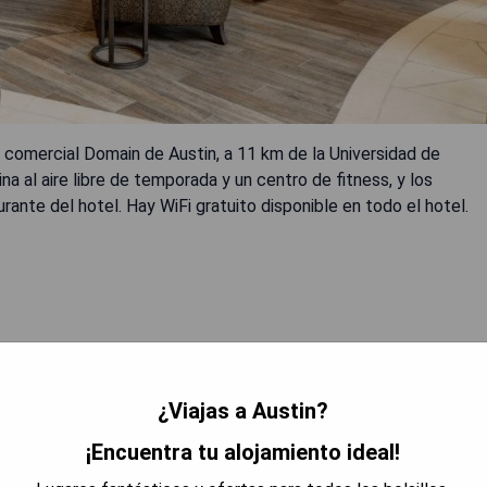
to comercial Domain de Austin, a 11 km de la Universidad de
na al aire libre de temporada y un centro de fitness, y los
ante del hotel. Hay WiFi gratuito disponible en todo el hotel.
L MEJOR PRECIO
¿Viajas a Austin?
¡Encuentra tu alojamiento ideal!