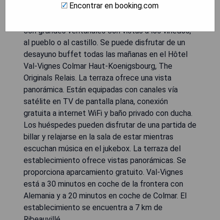
Encontrar en booking.com
disponibles bajo petición. Cada habitación
espaciosa tiene una decoración contemporánea
con grandes ventanales con vistas a los viñedos,
al pueblo o al castillo. Se puede disfrutar de un
desayuno buffet todas las mañanas en el Hôtel
Val-Vignes Colmar Haut-Koenigsbourg, The
Originals Relais. La terraza ofrece una vista
panorámica. Están equipadas con canales vía
satélite en TV de pantalla plana, conexión
gratuita a internet WiFi y baño privado con ducha.
Los huéspedes pueden disfrutar de una partida de
billar y relajarse en la sala de estar mientras
escuchan música en el jukebox. La terraza del
establecimiento ofrece vistas panorámicas. Se
proporciona aparcamiento gratuito. Val-Vignes
está a 30 minutos en coche de la frontera con
Alemania y a 20 minutos en coche de Colmar. El
establecimiento se encuentra a 7 km de
Ribeauvillé.