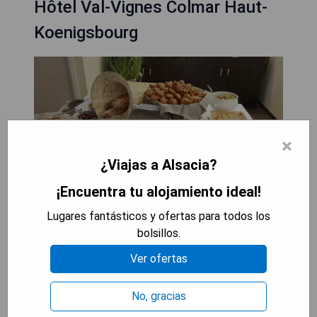
Hôtel Val-Vignes Colmar Haut-
Koenigsbourg
×
¿Viajas a Alsacia?
¡Encuentra tu alojamiento ideal!
Lugares fantásticos y ofertas para todos los
bolsillos.
Situado en Saint-Hippolyte, en la ruta del vino de
Ver ofertas
Alsacia, Hôtel Val-Vignes Colmar Haut-
Koenigsbourg, The Originals Relais se encuentra a
12 minutos en coche del castillo de Haut-
No, gracias
Koenigsbourg. Ofrece sauna, hammam y masajes