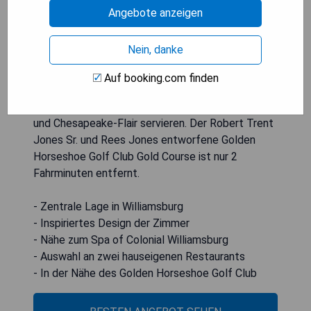
Decken aus dem 18. Jahrhundert. Das Lodge
Angebote anzeigen
befindet sich nur 1 Gehminute vom Spa of
Colonial Williamsburg entfernt. Die Gästezimmer
Nein, danke
verfügen zudem über handbemalte Lampen und
Wurfkissen. Die Gäste dieses Hotels können
Auf booking.com finden
zwischen 2 Restaurants wählen, die klassische
amerikanische Küche mit zeitgemäßem südlichen
und Chesapeake-Flair servieren. Der Robert Trent
Jones Sr. und Rees Jones entworfene Golden
Horseshoe Golf Club Gold Course ist nur 2
Fahrminuten entfernt.
- Zentrale Lage in Williamsburg
- Inspiriertes Design der Zimmer
- Nähe zum Spa of Colonial Williamsburg
- Auswahl an zwei hauseigenen Restaurants
- In der Nähe des Golden Horseshoe Golf Club