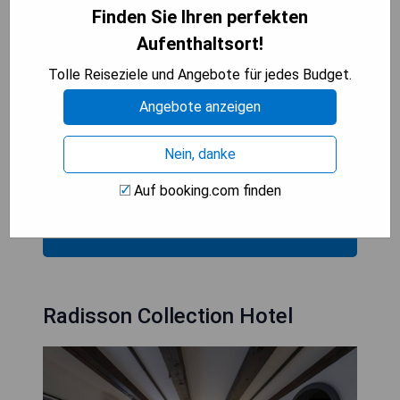
- Hervorragender Service und Aufmerksamkeit für
Finden Sie Ihren perfekten
Details
Aufenthaltsort!
- Luxuriöses Spa-Angebot für Entspannung und
Tolle Reiseziele und Angebote für jedes Budget.
Regeneration
Angebote anzeigen
Cons:
- Hohe Preise während der Hochsaison in Venedig
Nein, danke
- Begrenzte Anzahl an Zimmern, vorherige
Reservierung erforderlich.
Auf booking.com finden
BESTEN ANGEBOT SEHEN
Radisson Collection Hotel