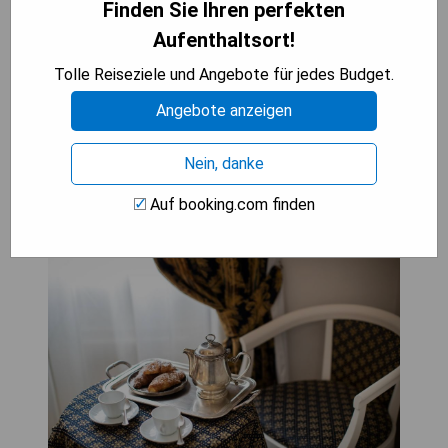
Finden Sie Ihren perfekten
- Zentrale Lage im historischen Zentrum von
Gubbio
Aufenthaltsort!
- Großes italienisches Frühstücksbuffet
Tolle Reiseziele und Angebote für jedes Budget.
Angebote anzeigen
BESTEN ANGEBOT SEHEN
Nein, danke
Auf booking.com finden
Hotel Fontebella