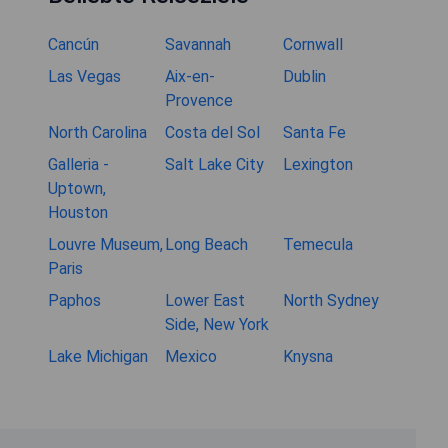
Cancún
Savannah
Cornwall
Las Vegas
Aix-en-
Dublin
Provence
North Carolina
Costa del Sol
Santa Fe
Galleria -
Salt Lake City
Lexington
Uptown,
Houston
Louvre Museum,
Long Beach
Temecula
Paris
Paphos
Lower East
North Sydney
Side, New York
Lake Michigan
Mexico
Knysna