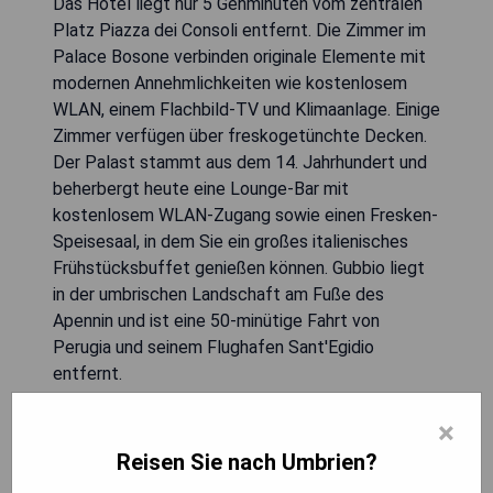
Das Hotel liegt nur 5 Gehminuten vom zentralen
Platz Piazza dei Consoli entfernt. Die Zimmer im
Palace Bosone verbinden originale Elemente mit
modernen Annehmlichkeiten wie kostenlosem
WLAN, einem Flachbild-TV und Klimaanlage. Einige
Zimmer verfügen über freskogetünchte Decken.
Der Palast stammt aus dem 14. Jahrhundert und
beherbergt heute eine Lounge-Bar mit
kostenlosem WLAN-Zugang sowie einen Fresken-
Speisesaal, in dem Sie ein großes italienisches
Frühstücksbuffet genießen können. Gubbio liegt
in der umbrischen Landschaft am Fuße des
Apennin und ist eine 50-minütige Fahrt von
Perugia und seinem Flughafen Sant'Egidio
entfernt.
×
- Einzigartige antike Möbel
- Kostenlose Wi-Fi-Zugang
Reisen Sie nach Umbrien?
- Freskogetünchte Decken in einigen Zimmern