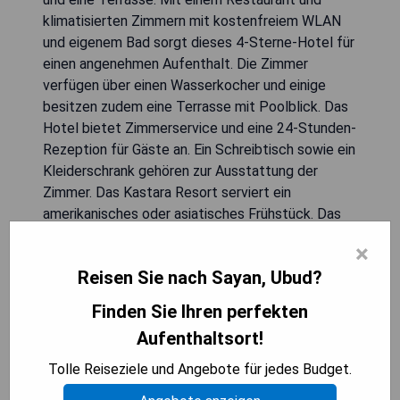
klimatisierten Zimmern mit kostenfreiem WLAN
und eigenem Bad sorgt dieses 4-Sterne-Hotel für
einen angenehmen Aufenthalt. Die Zimmer
verfügen über einen Wasserkocher und einige
besitzen zudem eine Terrasse mit Poolblick. Das
Hotel bietet Zimmerservice und eine 24-Stunden-
Rezeption für Gäste an. Ein Schreibtisch sowie ein
Kleiderschrank gehören zur Ausstattung der
Zimmer. Das Kastara Resort serviert ein
amerikanisches oder asiatisches Frühstück. Das
Blanco Museum liegt 5,3 km von der Unterkunft
×
entfernt und der Saraswati-Tempel erreicht man
Reisen Sie nach Sayan, Ubud?
nach 6,1 km. Der nächstgelegene Flughafen ist
der internationale Flughafen Ngurah Rai (41 km),
Finden Sie Ihren perfekten
wobei auch ein kostenpflichtiger
Aufenthaltsort!
Flughafentransfer angeboten wird.
Tolle Reiseziele und Angebote für jedes Budget.
- Boutique-Hotel mit Outdoor-Pool