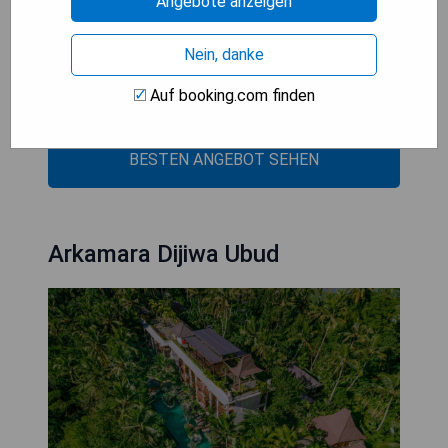
Angebote anzeigen
- Eröffnet im Dezember 2020
- Kostenloses WLAN
Nein, danke
- Fitnesscenter vorhanden
- Nähe zu Kunstgalerien wie dem Neka Art
Auf booking.com finden
Museum
BESTEN ANGEBOT SEHEN
Arkamara Dijiwa Ubud