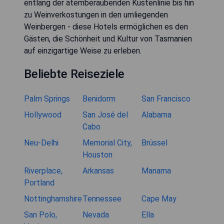
entlang der atemberaubenden Küstenlinie bis hin
zu Weinverkostungen in den umliegenden
Weinbergen - diese Hotels ermöglichen es den
Gästen, die Schönheit und Kultur von Tasmanien
auf einzigartige Weise zu erleben.
Beliebte Reiseziele
Palm Springs
Benidorm
San Francisco
Hollywood
San José del
Alabama
Cabo
Neu-Delhi
Memorial City,
Brüssel
Houston
Riverplace,
Arkansas
Manama
Portland
Nottinghamshire
Tennessee
Cape May
San Polo,
Nevada
Ella