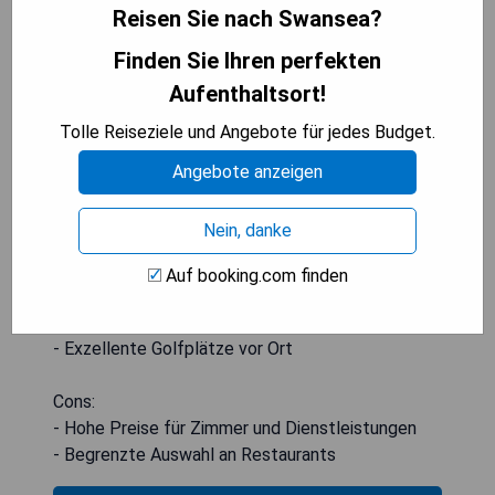
Reisen Sie nach Swansea?
Finden Sie Ihren perfekten
Aufenthaltsort!
Tolle Reiseziele und Angebote für jedes Budget.
Angebote anzeigen
Nein, danke
Pros:
- Luxuriöse Zimmer und Suiten
Auf booking.com finden
- Hervorragende Lage in der Nähe von Swansea
- Beeindruckendes Spa und Wellnesscenter
- Exzellente Golfplätze vor Ort
Cons:
- Hohe Preise für Zimmer und Dienstleistungen
- Begrenzte Auswahl an Restaurants