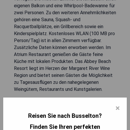
eigenen Balkon und eine Whirlpool-Badewanne für
zwei Personen. Zu den weiteren Annehmlichkeiten
gehören eine Sauna, Squash- und
Racquetballplätze, ein Grillbereich sowie ein
Kinderspielplatz. Kostenloses WLAN (100 MB pro
Person/Tag) ist in allen Zimmern verfügbar.
Zusätzliche Daten können erworben werden. Im
Atrium Restaurant genießen die Gäste feine
Küche mit lokalen Produkten. Das Abbey Beach
Resort liegt im Herzen der Margaret River Wine
Region und bietet seinen Gästen die Möglichkeit
zu Tagesausflügen zu den nahegelegenen
Weingütern, Restaurants und Kunstgalerien.
Pros:
×
- Luxuriöse Unterkünfte am Strand
Reisen Sie nach Busselton?
- Innen- und Außenpools sowie Whirlpool
- Mehrere Bars zur Auswahl
Finden Sie Ihren perfekten