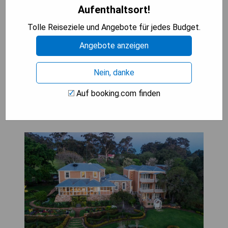
- Studios oder Apartments mit
Aufenthaltsort!
Kitchenette/Küche
- Zugang zu Sauna, Squash-/Racquetballplätzen,
Tolle Reiseziele und Angebote für jedes Budget.
Grillbereich und Kinderspielplatz
Angebote anzeigen
BESTEN ANGEBOT SEHEN
Nein, danke
Auf booking.com finden
Grand Mercure Basildene Manor