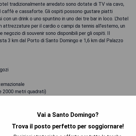
 hotel tradizionalmente arredato sono dotate di TV via cavo,
il caffè e cassaforte. Gli ospiti possono gustare piatti
i con un drink o uno spuntino in uno dei tre bar in loco. L'hotel
n attrezzature per il cardio o campi da tennis all'esterno, un
negozio di souvenir sono disponibili per gli ospiti. Il
ta 3 km dal Porto di Santo Domingo e 1,6 km dal Palazzo
egozi
ternazionale
re 2000 metri quadrati)
 PREZZO MIGLIORE
Vai a Santo Domingo?
Trova il posto perfetto per soggiornare!