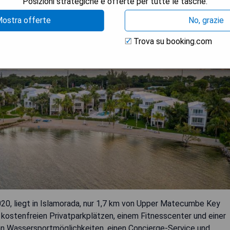
Posizioni strategiche e offerte per tutte le tasche.
ostra offerte
No, grazie
Trova su booking.com
020, liegt in Islamorada, nur 1,7 km von Upper Matecumbe Key
kostenfreien Privatparkplätzen, einem Fitnesscenter und einer
 an Wassersportmöglichkeiten, einen Concierge-Service und