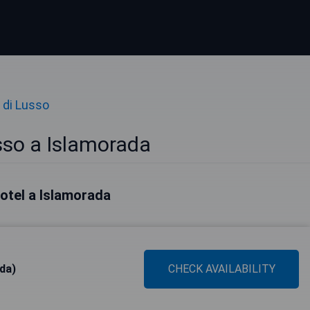
 di Lusso
sso a Islamorada
 hotel a Islamorada
da)
CHECK AVAILABILITY