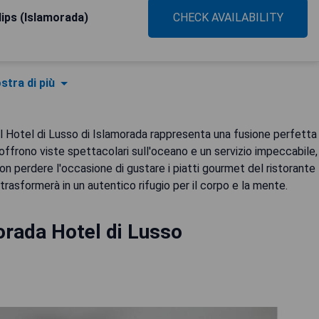
lips (Islamorada)
CHECK AVAILABILITY
stra di più
il Hotel di Lusso di Islamorada rappresenta una fusione perfetta
ffrono viste spettacolari sull'oceano e un servizio impeccabile,
on perdere l'occasione di gustare i piatti gourmet del ristorante
i trasformerà in un autentico rifugio per il corpo e la mente.
orada Hotel di Lusso